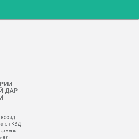
РИИ
Ӣ ДАР
И
 ворид
ри он КВД
ақамҳои
5005.