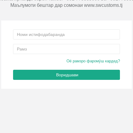
Маълумоти бештар дар сомонаи www.swcustoms.tj
Оё рамзро фаромӯш кардед?
Воридшави