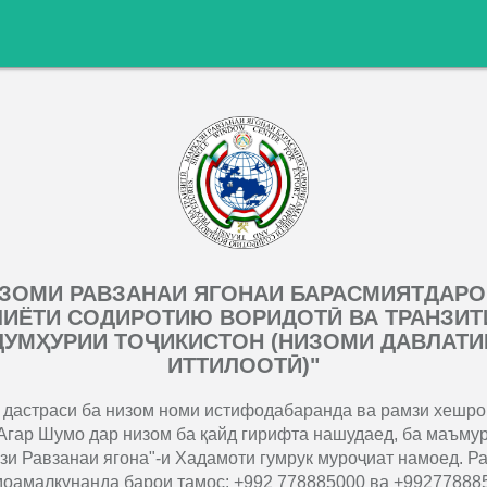
ИЗОМИ РАВЗАНАИ ЯГОНАИ БАРАСМИЯТДАРО
ИЁТИ СОДИРОТИЮ ВОРИДОТӢ ВА ТРАНЗИТ
ҶУМҲУРИИ ТОҶИКИСТОН (НИЗОМИ ДАВЛАТИ
ИТТИЛООТӢ)"
 дастраси ба низом номи истифодабаранда ва рамзи хешро
Агар Шумо дар низом ба қайд гирифта нашудаед, ба маъму
зи Равзанаи ягона"-и Хадамоти гумрук муроҷиат намоед. Р
оамалкунанда барои тамос: +992 778885000 ва +99277888