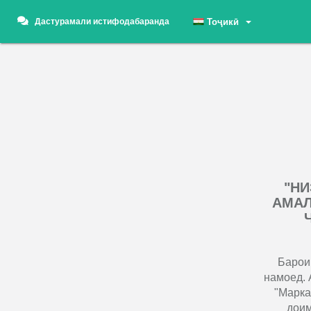
Дастурамали истифодабаранда
Тоҷикӣ
"Н
АМАЛ
Барои
намоед. 
"Марка
доим